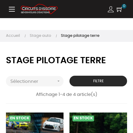
0
Basculer
☰
la
navigation
Accueil
Stage auto
Stage pilotage terre
STAGE PILOTAGE TERRE

Sélectionner
FILTRE
Affichage 1-4 de 4 article(s)
EN STOCK
EN STOCK