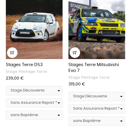
Stages Terre DS3
Stages Terre Mitsubishi
Evo 7
Stage Pilotage Terre
Stage Pilotage Terre
Prix
239,00 €
Prix
319,00 €