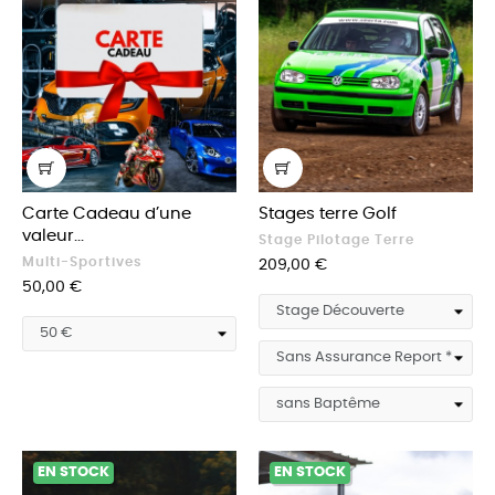
Carte Cadeau d’une
Stages terre Golf
valeur...
Stage Pilotage Terre
Multi-Sportives
Prix
209,00 €
Prix
50,00 €
EN STOCK
EN STOCK