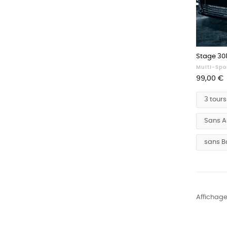
Stage 30
Multi-Spo
Prix
99,00 €
Affichage 