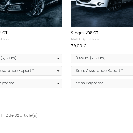
8 GTi
Stages 208 GTI
rtives
Multi-Sportives
Prix
79,00 €
1-12 de 32 article(s)