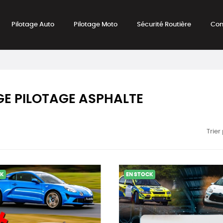
Pilotage Auto
Pilotage Moto
Sécurité Routière
Con
E PILOTAGE ASPHALTE
Trier
CK
EN STOCK