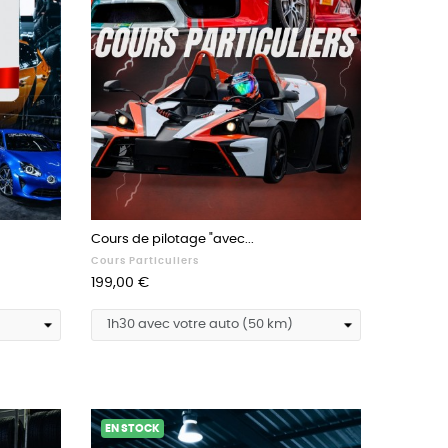
Cours de pilotage "avec...
Cours Particuliers
Prix
199,00 €
EN STOCK