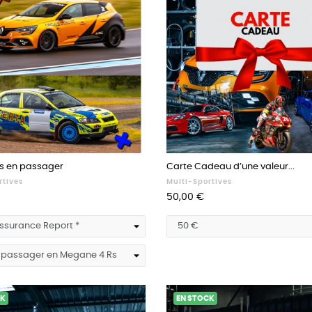
 en passager
Carte Cadeau d’une valeur...
rtives
Multi-Sportives
Prix
50,00 €
CK
EN STOCK