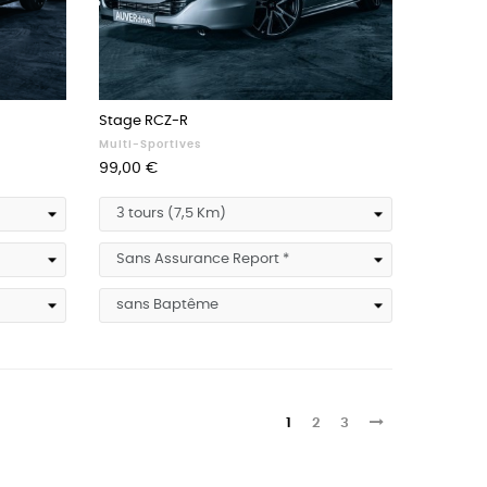
Stage RCZ-R
Multi-Sportives
Prix
99,00 €
1
2
3