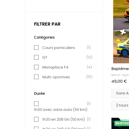
FILTRER PAR
Catégories
(1)
Cours particuliers
(12)
GT
(4)
Monoplace F4
Baptêmes
Multi-Spo
(15)
Multi-sportives
Prix
49,00 €
Durée
(1)
1h30 avec votre auto (50 km)
(1)
1h30 en 208 Gti (50 km)
EN STO