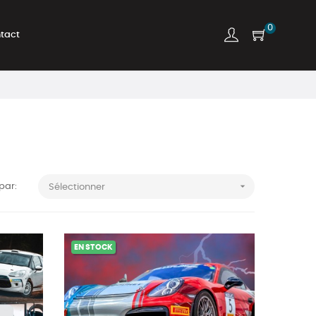
0
tact

 par:
Sélectionner
EN STOCK