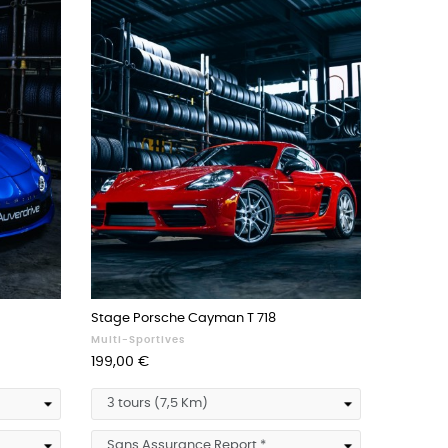
Stage Porsche Cayman T 718
Multi-Sportives
Prix
199,00 €