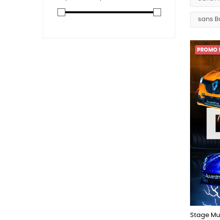
(6)
10 tours (25 Km)
PROMO 
Stage Mul