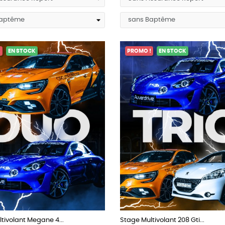
!
EN STOCK
PROMO !
EN STOCK
tivolant Megane 4...
Stage Multivolant 208 Gti...