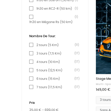
(1)
1h30 en 308 GTi (50 km)
(1)
1h30 en RCZ-R (50 km)
(1)
1h30 en Mégane Rs (50 km)
(1)
1h30 en Alpine A110 (50 km)
Nombre De Tour:
(11)
2 tours (5 Km)
(17)
3 tours (7,5 Km)
(17)
4 tours (10 Km)
(17)
5 tours (12,5 Km)
(17)
Stage Me
6 tours (15 Km)
Multi-Spo
(17)
7 tours (17,5 Km)
Prix
149,00 €
(17)
8 tours (20 Km)
Prix
(6)
9 tours (22,5 km)
35,00 € - 699,00 €