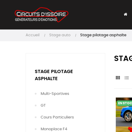
Accueil
Stage auto
Stage pilotage asphalte
STAG
STAGE PILOTAGE
ASPHALTE
Multi-Sportives
EN STO
GT
Cours Particuliers
Monoplace F4