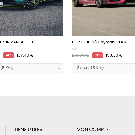
RTIN VANTAGE F1...
PORSCHE 718 Cayman GT4 RS
GT
Prix
Prix
Prix
137,40 €
219,00 €
153,30 €
-40%
-30%
habituel
LIENS UTILES
MON COMPTE