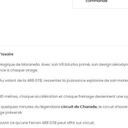
commande
’Issoire
ologique de Maranello. Avec son V8 biturbo primé, son design aérodyna
ence à chaque virage.
Au volant de la 488 GTB, ressentez la puissance explosive de son moteur,
 745 mètres, chaque accélération et chaque freinage deviennent une 
 quelques minutes du légendaire
circuit de Charade
, le circuit d’Iss
ge préservé.
rir ce qu’une Ferrari 488 GTB peut offrir sur circuit.