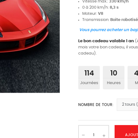
Vitesse max.:
330 km/h
0 à 200 km/h:
8,3 s
Moteur:
V8
Transmission:
Boite robotis
Vous pourrez acheter un bapt
Le bon cadeau valable 1 an
(
mois votre bon cadeau, il vous
cadeau).
114
10
Journées
Heures
M
NOMBRE DE TOUR:
AJOUT