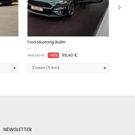
›
Ford Mustang Bullitt
LAMBORG
GT
GT
Prix
Prix
Prix
199,00 €
119,40 €
279,00 
-40%
habituel
habituel
NEWSLETTER