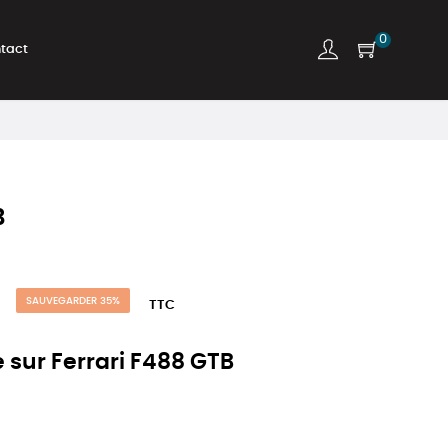
0
tact
B
SAUVEGARDER 35%
TTC
 sur Ferrari F488 GTB