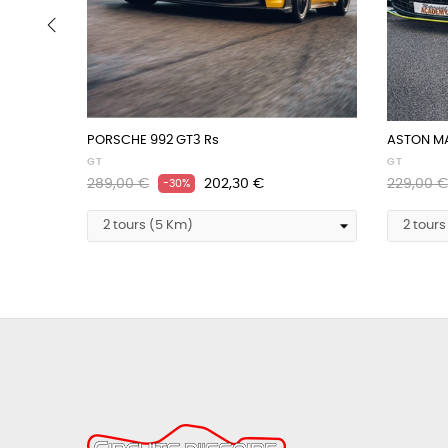
‹
PORSCHE 992 GT3 Rs
ASTON MA
GT
GT
Prix
Prix
Prix
289,00 €
202,30 €
229,00 €
-30%
habituel
habituel